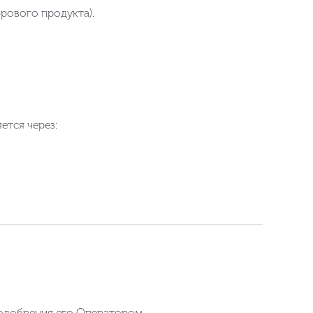
рового продукта).
ется через:
 одобрения его Оператором.