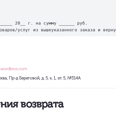
_____ 20__ г. на сумму ______ руб.  

/swordbros.com
ква, Пр-д Береговой, д. 5, к. 1, эт. 5, №314А
ния возврата