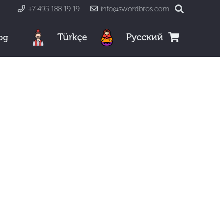
+7 495 188 19 19
info@swordbros.com
Türkçe
Русский
og