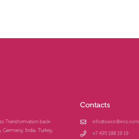
Contacts
ess Transformation back-
info@swordbros.com
, Germany, India, Turkey,
+7 495 188 19 19