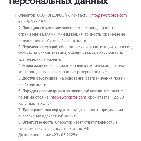
персональных данных
Оператор
: ООО «ЭНДЖООЙ». Контакты:
info@swordbros.com
,
+7 495 188 19 19.
2. Принципы и условия
: законность; справедливость;
ограничение целями; минимизация; точность; хранение не
дольше, чем требуется; безопасность.
3. Перечень операций
: сбор, запись, систематизация, хранение,
уточнение, использование, обезличивание, блокирование,
удаление, уничтожение.
4. Меры защиты
: организационные и технические, включая
контроль доступа, шифрование, резервирование.
5. Доступ работников
: на основании разграничения прав и
необходимости.
6. Порядок рассмотрения запросов субъектов
: обращения
принимаются на
info@swordbros.com
; срок ответа — до 30
календарных дней.
7. Трансграничная передача
: осуществляется при условии
обеспечения адекватной защиты.
8. Ответственность
: Оператор несёт ответственность в
соответствии с законодательством РФ.
Дата обновления:
«23» 05.2025 г.