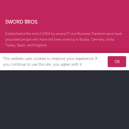
SWORD BROS.
Established at the end of 2004 by several IT and Business Transformation back-
grounded people who have still been working in Russia, Germany, India,
Turkey, Spain, and England.
More than 100 professionals, especially specialized in the different sectors, are
This website uses cookies to improve your experience. If
working for SWORD BROS.
OK
you continue to use this site, you agree with it.
Contacts
info@swordbros.com
+7 495 188 19 19
Башне Федерация Восток, Presnenskaya Naberezhnaya, 12, 4 этаж, Г.
МОСКВА
Schedule time with me