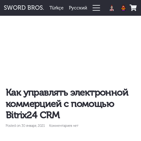
SWORD BROS.
Türkçe
Русский
Корзина пуста.
Как управлять электронной
коммерцией с помощью
Bitrix24 CRM
Posted on
30 января, 2021
Комментариев нет