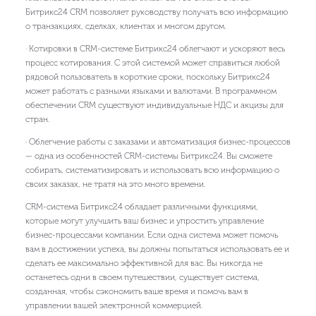
Битрикс24 CRM позволяет руководству получать всю информацию
о транзакциях, сделках, клиентах и многом другом.
· Котировки в CRM-системе Битрикс24 облегчают и ускоряют весь
процесс котирования. С этой системой может справиться любой
рядовой пользователь в короткие сроки, поскольку Битрикс24
может работать с разными языками и валютами. В программном
обеспечении CRM существуют индивидуальные НДС и акцизы для
стран.
· Облегчение работы с заказами и автоматизация бизнес-процессов
— одна из особенностей CRM-системы Битрикс24. Вы сможете
собирать, систематизировать и использовать всю информацию о
своих заказах, не тратя на это много времени.
CRM-система Битрикс24 обладает различными функциями,
которые могут улучшить ваш бизнес и упростить управление
бизнес-процессами компании. Если одна система может помочь
вам в достижении успеха, вы должны попытаться использовать ее и
сделать ее максимально эффективной для вас. Вы никогда не
останетесь одни в своем путешествии, существует система,
созданная, чтобы сэкономить ваше время и помочь вам в
управлении вашей электронной коммерцией.