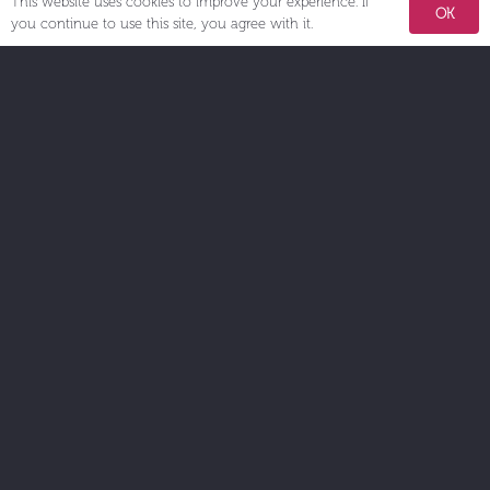
This website uses cookies to improve your experience. If
OK
you continue to use this site, you agree with it.
Established at the end of 2004 by several IT and Business Transformation back-
grounded people who have still been working in Russia, Germany, India,
Turkey, Spain, and England.
More than 100 professionals, especially specialized in the different sectors, are
working for SWORD BROS.
Contacts
info@swordbros.com
+7 495 188 19 19
Башне Федерация Восток, Presnenskaya Naberezhnaya, 12, 4 этаж, Г.
МОСКВА
Schedule time with me